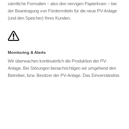
sämtliche Formalien – also den nervigen Papierkram – bei
der Beantragung von Fördermitteln für die neue PV-Anlage
(und den Speicher) Ihres Kunden.
Monitoring & Alerts
Wir überwachen kontinuierlich die Produktion der PV-
Anlage. Bei Störungen benachrichtigen wir umgehend den
Betreiber, bzw. Besitzer der PV-Anlage. Das Einverständnis
Ihres Kunden vorausgesetzt, erhalten Sie ebenfalls Zugriff
auf alle Daten und Benachrichtigungen.
So können Sie Ihren Kunden eine umfangreiche Wartung
anbieten und gewährleisten.