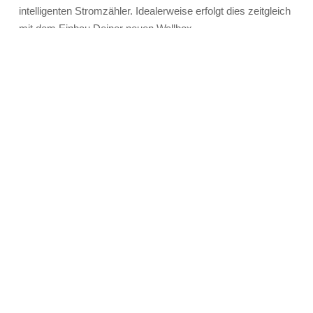
intelligenten Stromzähler. Idealerweise erfolgt dies zeitgleich
mit dem Einbau Deiner neuen Wallbox.
Kein langes Warten mehr auf den Zähler des Netzbetreibers.
Transparenz
Du hast den genauen Überblick über die Kosten Deiner
Aufladung.
Dies ist z.B. dann vorteilhaft, wenn Dir Dein Arbeitgeber
den
Autostrom
zahlt. Oder wenn Du Dritte (kostenpflichtig)
an Deiner Wallbox laden lassen möchtest.