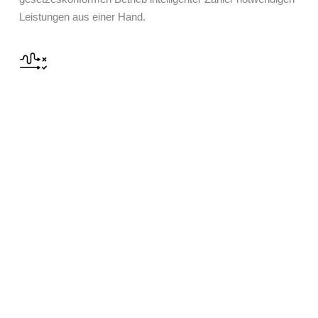
Leistungen aus einer Hand.
Digitale Prozesse von A bis Z
Von
A
uftragsübermittlung bis
Z
ählerstand ablesen. Bei
Countrol ist
alles
digital.
Unabhängig
Countrol ist
unabhängig
von Netzbetreibern und
Lieferanten, arbeitet aber mit allen Akteuren der
Energiewirtschaft
partnerschaftlich
zusammen.